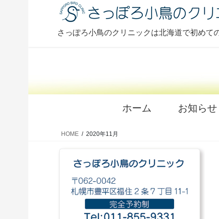
コ
ナ
ン
ビ
テ
ゲ
さっぽろ小鳥のクリニックは北海道で初めて
ン
ー
ツ
シ
に
ョ
移
ン
動
に
移
ホーム
お知らせ
動
HOME
2020年11月