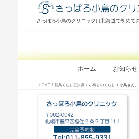
コ
ナ
ン
ビ
テ
ゲ
さっぽろ小鳥のクリニックは北海道で初めて
ン
ー
ツ
シ
に
ョ
移
ン
動
に
移
ホーム
お知らせ
動
HOME
飼鳥くらし豆知識
小鳥とのくらし
小鳥さん、