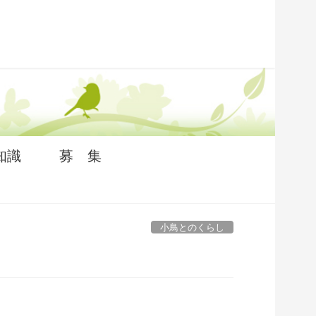
知識
募 集
小鳥とのくらし
？